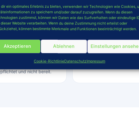
dir ein optimales Erlebnis zu bieten, verwenden wir Technologien wie Cookies, 
äteinformationen zu speichern und/oder darauf zuzugreifen. Wenn du diesen
hnologien zustimmst, können wir Daten wie das Surfverhalten oder eindeutige I
 dieser Website verarbeiten. Wenn du deine Zustimmung nicht erteilst oder
ückziehst, können bestimmte Merkmale und Funktionen beeinträchtigt werden.
WEBDESIGN & SEO
Akzeptieren
Ablehnen
Einstellungen anseh
Umsetzung der Web
Cookie-Richtlinie
Datenschutz
Impressum
en vor einer
Diese Website wurde von
Cr
pflichtet und nicht bereit.