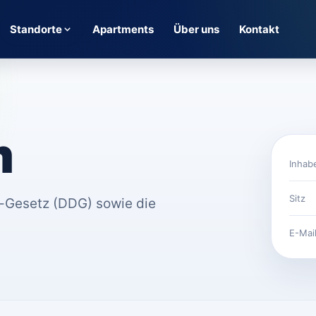
Standorte
Apartments
Über uns
Kontakt
m
Inhab
Sitz
-Gesetz (DDG) sowie die
E-Mai