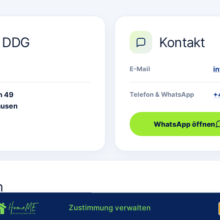
5 DDG
Kontakt
E-Mail
i
n 49
Telefon & WhatsApp
+
ausen
WhatsApp öffnen
n
Zustimmung verwalten