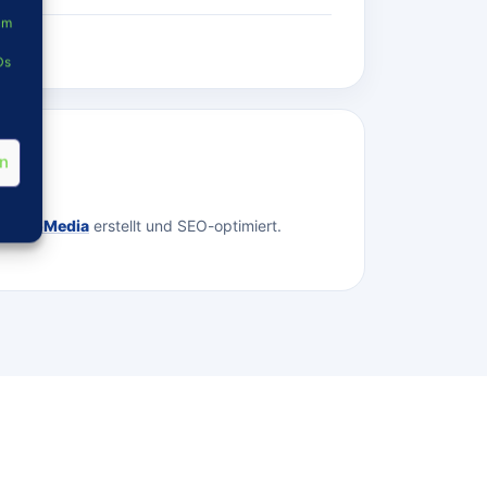
um
Ds
en
site
eativoMedia
erstellt und SEO-optimiert.